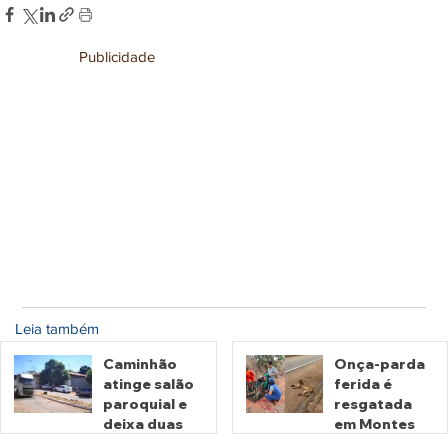
Publicidade
Leia também
Caminhão
Onça-parda
atinge salão
ferida é
paroquial e
resgatada
deixa duas
em Montes
pessoas
Claros de