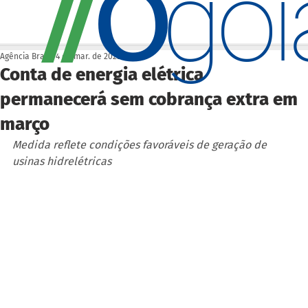
O
/
/
go
Agência Brasil
4 de mar. de 2025
Conta de energia elétrica
permanecerá sem cobrança extra em
março
Medida reflete condições favoráveis de geração de 
usinas hidrelétricas