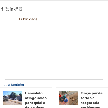
Publicidade
Leia também
Caminhão
Onça-parda
atinge salão
ferida é
paroquial e
resgatada
deixa duas
em Montes