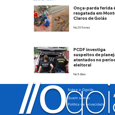
Onça-parda ferida 
resgatada em Mont
Claros de Goiás
há 20 horas
PCDF investiga
suspeitos de planej
atentados no perío
eleitoral
há 3 dias
O
/
/
goi
Sobre o Ogoiás
Quem somos
Política de privacidade