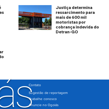
é
Justiça determina
es
ressarcimento para
mais de 600 mil
motoristas por
cobrança indevida do
Detran-GO
há 3 dias
ar
do
ás
Contato
Sugestão de reportagem
Trabalhe conosco
Anuncie no Ogoiás