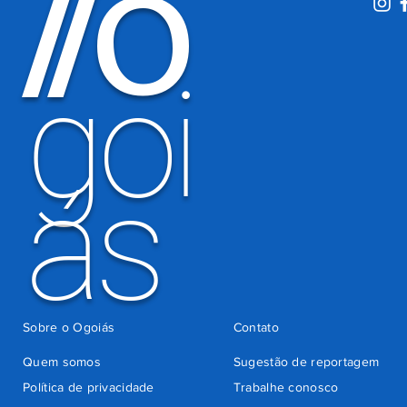
O
/
/
motoristas
por
há 3 dias
cobrança
indevida do
goi
Detran-GO
ás
Sobre o Ogoiás
Contato
Quem somos
Sugestão de reportagem
Política de privacidade
Trabalhe conosco