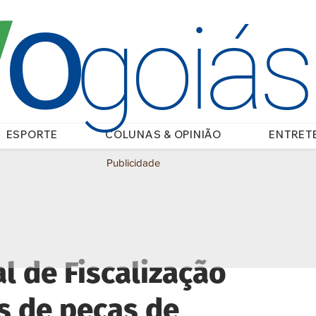
O
/
goiá
ESPORTE
COLUNAS & OPINIÃO
ENTRET
Publicidade
l de Fiscalização
s de peças de