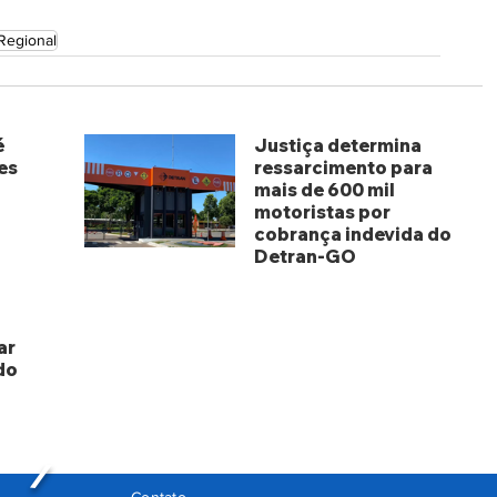
Regional
é
Justiça determina
es
ressarcimento para
mais de 600 mil
motoristas por
cobrança indevida do
Detran-GO
há 3 dias
ar
do
Contato