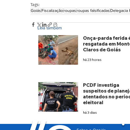
Tags:
Goiás
Fiscalização
roupas
roupas falsificadas
Delegacia 
Leia também
Onça-parda ferida 
resgatada em Mont
Claros de Goiás
há 23 horas
PCDF investiga
suspeitos de planej
atentados no perío
eleitoral
há 3 dias
Sobre o Ogoiás