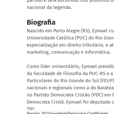
partido e será escolhido nos próximos di
nacional da legenda.
Biografia
Nascido em Porto Alegre (RS), Eymael curs
Universidade Católica (PUC) do Rio Gran
especialização em direito tributário, e
marketing, comunicação e informática.
Como líder universitário, Eymael presi
da Faculdade de Filosofia da PUC-RS e a
Particulares do Rio Grande do Sul (FEU
nacionais e regionais como a do Baratea
no Partido Democrata Cristão (PDC) em P
Democrata Cristã. Eymael foi deputado c
Tags:
Eleições 2022
presidente
Democracia Cristã
Eymael