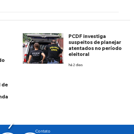
PCDF investiga
suspeitos de planejar
atentados no período
eleitoral
do
há 2 dias
 de
nda
Contato