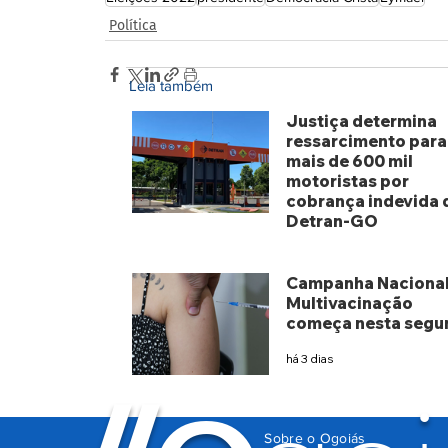
Política
Leia também
Justiça determina
ressarcimento para
mais de 600 mil
motoristas por
cobrança indevida 
Detran-GO
há 2 dias
Campanha Nacional
Multivacinação
começa nesta segu
há 3 dias
Sobre o Ogoiás