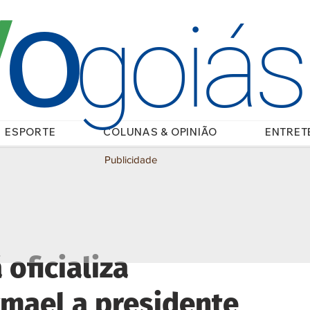
O
/
goiá
ESPORTE
COLUNAS & OPINIÃO
ENTRET
Publicidade
oficializa
ymael a presidente