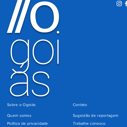
O
/
/
motoristas
por
há 4 dias
cobrança
indevida do
goi
Detran-GO
ás
Sobre o Ogoiás
Contato
Quem somos
Sugestão de reportagem
Política de privacidade
Trabalhe conosco