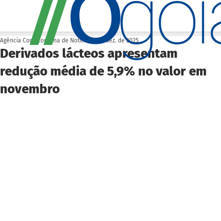
O
/
/
go
Agência Cora Coralina de Notícias
2 de dez. de 2025
Derivados lácteos apresentam
redução média de 5,9% no valor em
novembro