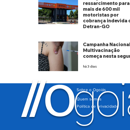
ressarcimento para
mais de 600 mil
motoristas por
cobrança indevida 
Detran-GO
há 2 dias
Campanha Nacional
Multivacinação
começa nesta segu
há 3 dias
O
/
/
goi
Sobre o Ogoiás
Quem somos
Política de privacidade