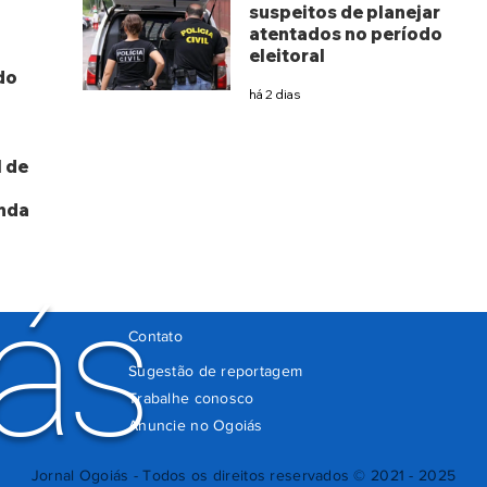
suspeitos de planejar
atentados no período
eleitoral
do
há 2 dias
 de
nda
ás
Contato
Sugestão de reportagem
Trabalhe conosco
Anuncie no Ogoiás
Jornal Ogoiás - Todos os direitos reservados © 2021 - 2025