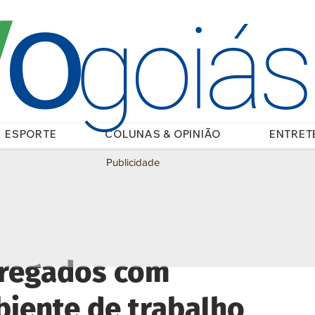
O
/
goiá
ESPORTE
COLUNAS & OPINIÃO
ENTRET
Publicidade
pregados com
biente de trabalho