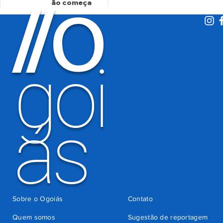
O
/
/
ão começa
Detran-GO
nesta
segunda
há 3 dias
goi
ás
Sobre o Ogoiás
Contato
Quem somos
Sugestão de reportagem