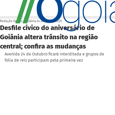
O
/
/
go
Redação Ogoiás | Goiânia
24 de out. de 2025
Desfile cívico do aniversário de
Goiânia altera trânsito na região
central; confira as mudanças
Avenida 24 de Outubro ficará interditada e grupos de 
folia de reis participam pela primeira vez