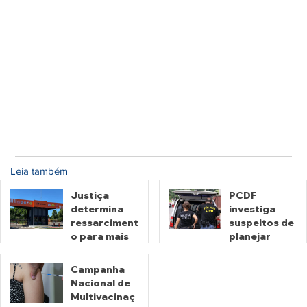
Leia também
Justiça
PCDF
determina
investiga
ressarciment
suspeitos de
o para mais
planejar
de 600 mil
atentados no
motoristas
período
Campanha
por
eleitoral
Nacional de
há 2 dias
há 2 dias
cobrança
Multivacinaç
indevida do