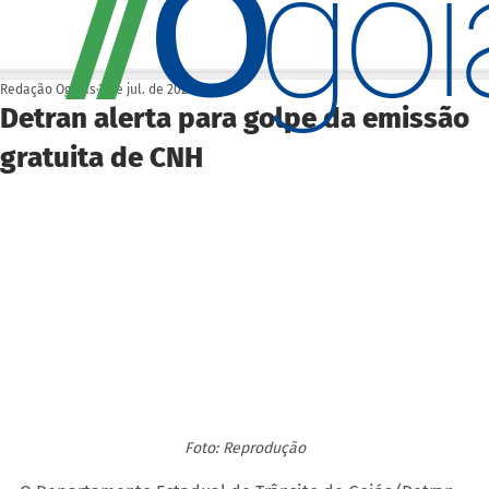
O
/
/
go
Redação Ogoiás
2 de jul. de 2025
Detran alerta para golpe da emissão
gratuita de CNH
Foto: Reprodução