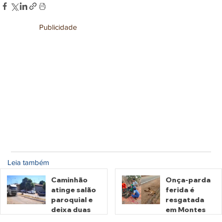
Publicidade
Leia também
Caminhão
Onça-parda
atinge salão
ferida é
paroquial e
resgatada
deixa duas
em Montes
pessoas
Claros de