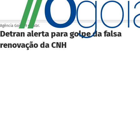
O
/
/
go
Agência Goiás
9 de abr.
Detran alerta para golpe da falsa
renovação da CNH