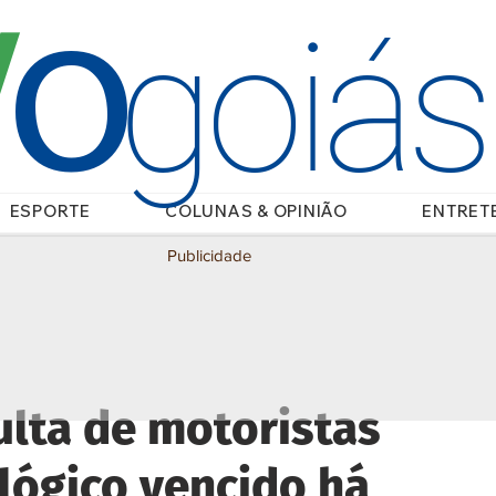
O
/
goiá
ESPORTE
COLUNAS & OPINIÃO
ENTRET
Publicidade
ulta de motoristas
lógico vencido há