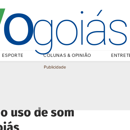
O
/
goiá
ESPORTE
COLUNAS & OPINIÃO
ENTRET
Publicidade
 o uso de som
oiás