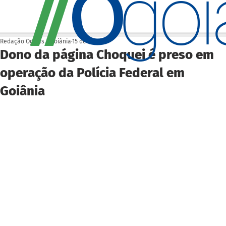
O
/
/
go
Redação Ogoiás | Goiânia
15 de abr.
Dono da página Choquei é preso em
operação da Polícia Federal em
Goiânia