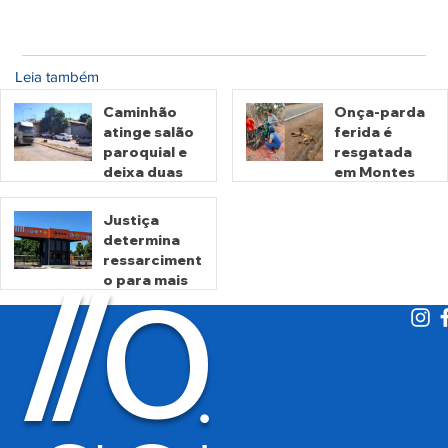
Leia também
Caminhão
Onça-parda
atinge salão
ferida é
paroquial e
resgatada
deixa duas
em Montes
pessoas
Claros de
mortas em
Goiás
Justiça
Crixás
determina
há 2 horas
há 1 dia
ressarciment
O
/
/
o para mais
de 600 mil
motoristas
por
há 3 dias
cobrança
indevida do
Detran-GO