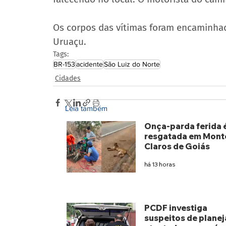
Os corpos das vítimas foram encaminhad
Uruaçu.
Tags:
BR-153
acidente
São Luiz do Norte
Cidades
Leia também
Onça-parda ferida 
resgatada em Mont
Claros de Goiás
há 13 horas
PCDF investiga
suspeitos de planej