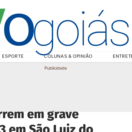
O
/
goiá
ESPORTE
COLUNAS & OPINIÃO
ENTRET
Publicidade
rrem em grave
3 em São Luiz do