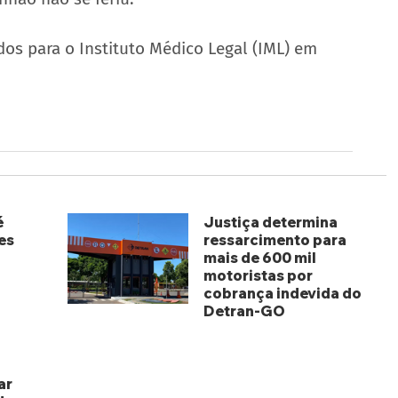
os para o Instituto Médico Legal (IML) em 
é
Justiça determina
es
ressarcimento para
mais de 600 mil
motoristas por
cobrança indevida do
Detran-GO
há 3 dias
ar