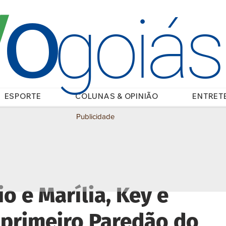
O
/
goiá
ESPORTE
COLUNAS & OPINIÃO
ENTRET
Publicidade
o e Marília, Key e
 primeiro Paredão do