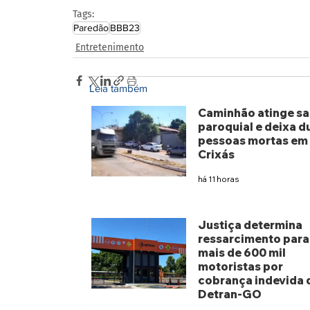
Tags:
Paredão
BBB23
Entretenimento
Leia também
Caminhão atinge sa
paroquial e deixa d
pessoas mortas em
Crixás
há 11 horas
Justiça determina
ressarcimento para
mais de 600 mil
motoristas por
cobrança indevida 
Detran-GO