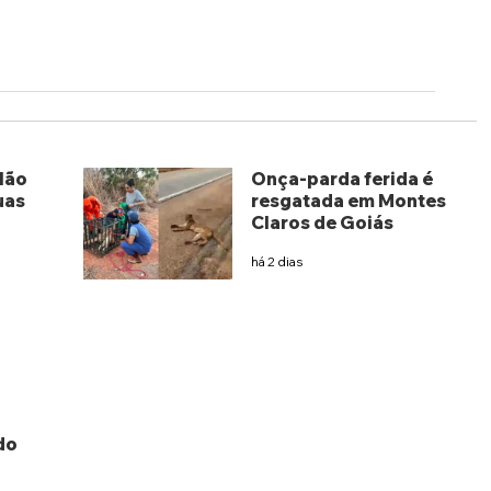
lão
Onça-parda ferida é
uas
resgatada em Montes
Claros de Goiás
há 2 dias
do