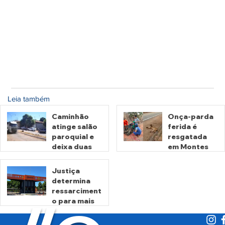
Leia também
Caminhão
Onça-parda
atinge salão
ferida é
paroquial e
resgatada
deixa duas
em Montes
pessoas
Claros de
mortas em
Goiás
Justiça
Crixás
determina
há 2 dias
há 4 dias
ressarciment
o para mais
de 600 mil
motoristas