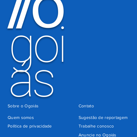
O
/
/
por
há 6 dias
cobrança
indevida do
goi
Detran-GO
ás
Sobre o Ogoiás
Contato
Quem somos
Sugestão de reportagem
Política de privacidade
Trabalhe conosco
Anuncie no Ogoiás