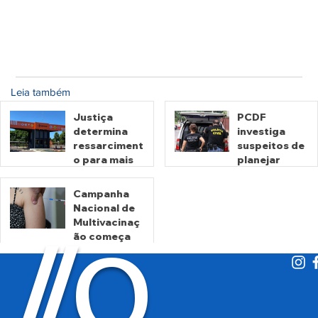
Leia também
Justiça
PCDF
determina
investiga
ressarciment
suspeitos de
o para mais
planejar
de 600 mil
atentados no
motoristas
período
Campanha
por
eleitoral
Nacional de
há 1 dia
há 1 dia
cobrança
Multivacinaç
O
indevida do
/
/
ão começa
Detran-GO
nesta
segunda
há 2 dias