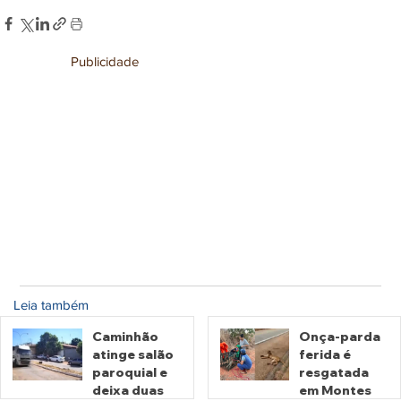
Publicidade
Leia também
Caminhão
Onça-parda
atinge salão
ferida é
paroquial e
resgatada
deixa duas
em Montes