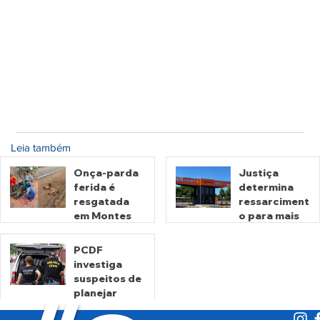
Leia também
Onça-parda
Justiça
ferida é
determina
resgatada
ressarciment
em Montes
o para mais
Claros de
de 600 mil
Goiás
motoristas
PCDF
por
investiga
há 10 horas
há 2 dias
cobrança
suspeitos de
indevida do
planejar
Detran-GO
atentados no