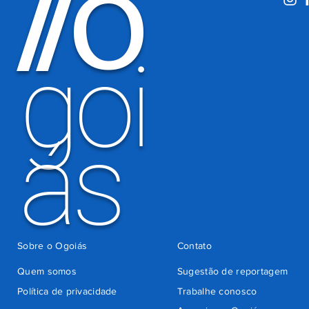
O
/
/
período
eleitoral
há 3 dias
goi
ás
Sobre o Ogoiás
Contato
Quem somos
Sugestão de reportagem
Política de privacidade
Trabalhe conosco