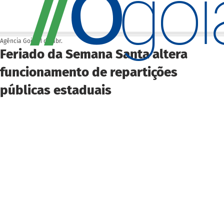
O
/
/
go
Agência Goiás
1 de abr.
Feriado da Semana Santa altera
funcionamento de repartições
públicas estaduais