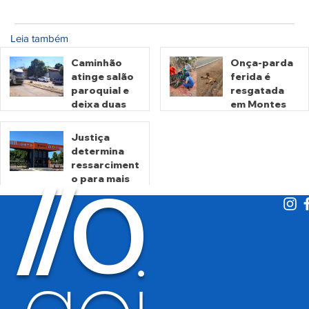
Leia também
Caminhão
Onça-parda
atinge salão
ferida é
paroquial e
resgatada
deixa duas
em Montes
pessoas
Claros de
mortas em
Goiás
Justiça
Crixás
determina
há 3 horas
há 1 dia
ressarciment
O
/
/
o para mais
de 600 mil
motoristas
por
há 3 dias
cobrança
indevida do
Detran-GO