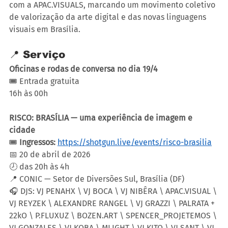
com a APAC.VISUALS, marcando um movimento coletivo 
de valorização da arte digital e das novas linguagens 
visuais em Brasília.
📍 Serviço 
Oficinas e rodas de conversa no dia 19/4
🎟️ Entrada gratuita 
16h às 00h 
RISCO: BRASÍLIA — uma experiência de imagem e 
cidade 
🎟️
 Ingressos:
https://shotgun.live/events/risco-brasilia
📅 20 de abril de 2026 
🕗 das 20h às 4h 
📍 CONIC — Setor de Diversões Sul, Brasília (DF) 
🎧 DJS: VJ PENAHX \ VJ BOCA \ VJ NIBÊRA \ APAC.VISUAL \ 
VJ REYZEK \ ALEXANDRE RANGEL \ VJ GRAZZI \ PALRATA + 
22kO \ P.FLUXUZ \ BOZEN.ART \ SPENCER_PROJETEMOS \ 
VJ GONZALES \ VJ KOBA \ MLIGHT \ VJ KITO \ VJ SANT \ VJ 