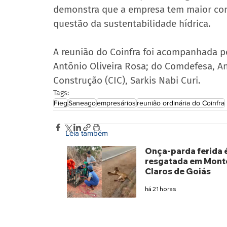
demonstra que a empresa tem maior cont
questão da sustentabilidade hídrica.
A reunião do Coinfra foi acompanhada p
Antônio Oliveira Rosa; do Comdefesa, An
Construção (CIC), Sarkis Nabi Curi.
Tags:
Fieg
Saneago
empresários
reunião ordinária do Coinfra
Leia também
Onça-parda ferida 
resgatada em Mont
Claros de Goiás
há 21 horas