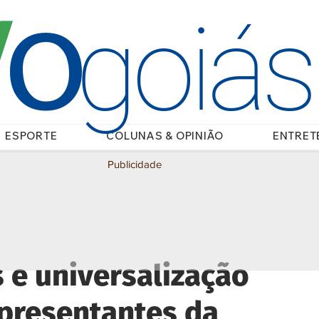
O
/
goiá
ESPORTE
COLUNAS & OPINIÃO
ENTRET
Publicidade
s e universalização
epresentantes da