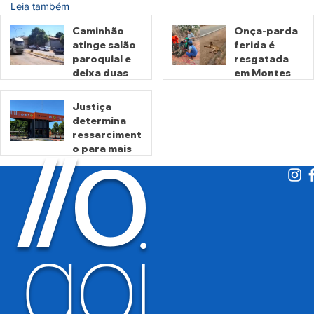
Leia também
Caminhão
Onça-parda
atinge salão
ferida é
paroquial e
resgatada
deixa duas
em Montes
pessoas
Claros de
mortas em
Goiás
Justiça
Crixás
determina
há 2 dias
há 3 dias
ressarciment
O
/
/
o para mais
de 600 mil
motoristas
por
há 5 dias
cobrança
indevida do
goi
Detran-GO