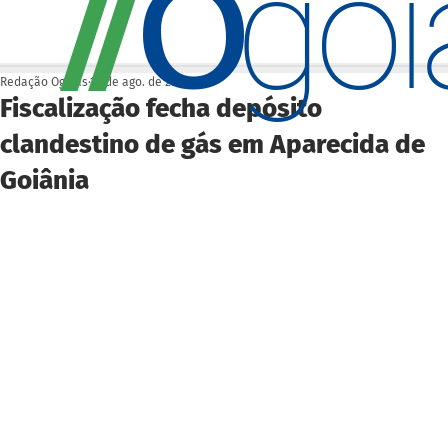
O
/
/
go
Redação Ogoiás
18 de ago. de 2022
Fiscalização fecha depósito
clandestino de gás em Aparecida de
Goiânia