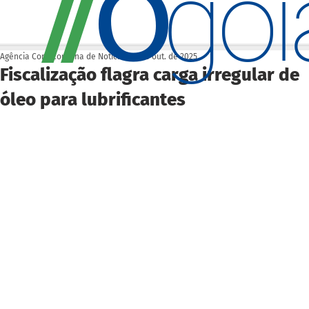
O
/
/
go
Agência Cora Coralina de Notícias
29 de out. de 2025
Fiscalização flagra carga irregular de
óleo para lubrificantes