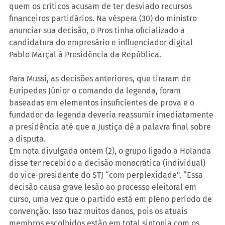
quem os críticos acusam de ter desviado recursos 
financeiros partidários. Na véspera (30) do ministro 
anunciar sua decisão, o Pros tinha oficializado a 
candidatura do empresário e influenciador digital 
Pablo Marçal à Presidência da República.
Para Mussi, as decisões anteriores, que tiraram de 
Eurípedes Júnior o comando da legenda, foram 
baseadas em elementos insuficientes de prova e o 
fundador da legenda deveria reassumir imediatamente 
a presidência até que a Justiça dê a palavra final sobre 
a disputa.
Em nota divulgada ontem (2), o grupo ligado a Holanda 
disse ter recebido a decisão monocrática (individual) 
do vice-presidente do STJ “com perplexidade”. “Essa 
decisão causa grave lesão ao processo eleitoral em 
curso, uma vez que o partido está em pleno período de 
convenção. Isso traz muitos danos, pois os atuais 
membros escolhidos estão em total sintonia com os 