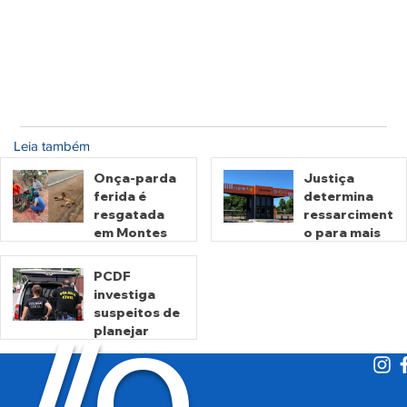
Leia também
Onça-parda
Justiça
ferida é
determina
resgatada
ressarciment
em Montes
o para mais
Claros de
de 600 mil
Goiás
motoristas
PCDF
por
investiga
há 2 horas
há 2 dias
cobrança
suspeitos de
O
indevida do
/
/
planejar
Detran-GO
atentados no
período
eleitoral
há 2 dias