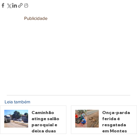
Publicidade
Leia também
Caminhão
Onça-parda
atinge salão
ferida é
paroquial e
resgatada
deixa duas
em Montes
pessoas
Claros de