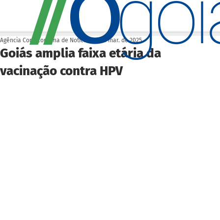
O
/
/
go
Agência Cora Coralina de Notícias
25 de mar. de 2025
Goiás amplia faixa etária da
vacinação contra HPV