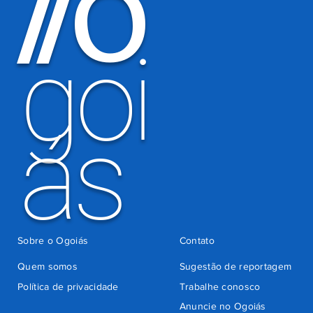
O
/
/
por
há 6 dias
cobrança
indevida do
goi
Detran-GO
ás
Sobre o Ogoiás
Contato
Quem somos
Sugestão de reportagem
Política de privacidade
Trabalhe conosco
Anuncie no Ogoiás