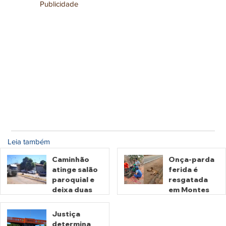
Publicidade
Leia também
Caminhão
Onça-parda
atinge salão
ferida é
paroquial e
resgatada
deixa duas
em Montes
pessoas
Claros de
mortas em
Goiás
Justiça
Crixás
determina