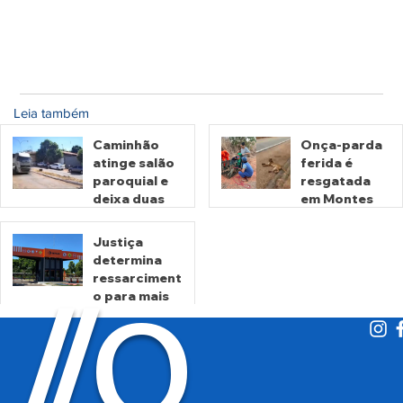
Leia também
Caminhão
Onça-parda
atinge salão
ferida é
paroquial e
resgatada
deixa duas
em Montes
pessoas
Claros de
mortas em
Goiás
Justiça
Crixás
determina
há 4 horas
há 1 dia
ressarciment
O
/
/
o para mais
de 600 mil
motoristas
por
há 3 dias
cobrança
indevida do