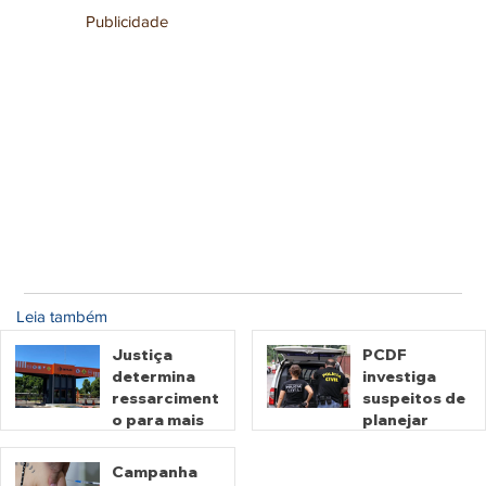
Publicidade
Leia também
Justiça
PCDF
determina
investiga
ressarciment
suspeitos de
o para mais
planejar
de 600 mil
atentados no
motoristas
período
Campanha
por
eleitoral