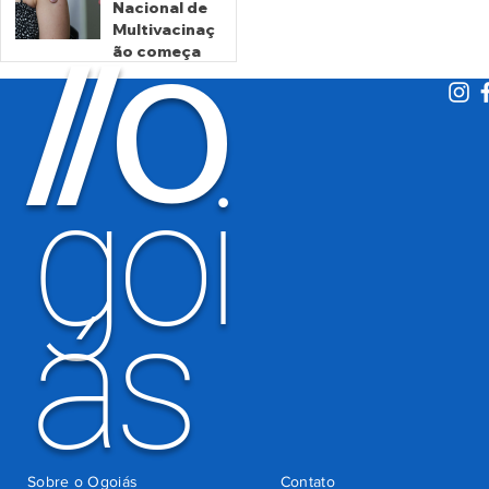
Nacional de
há 1 dia
há 1 dia
cobrança
Multivacinaç
O
indevida do
/
/
ão começa
Detran-GO
nesta
segunda
há 2 dias
goi
ás
Sobre o Ogoiás
Contato