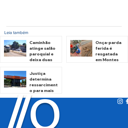
Leia também
Caminhão
Onça-parda
atinge salão
ferida é
paroquial e
resgatada
deixa duas
em Montes
pessoas
Claros de
mortas em
Goiás
Justiça
Crixás
determina
há 11 horas
há 2 dias
ressarciment
O
/
/
o para mais
de 600 mil
motoristas
por
há 4 dias
cobrança
indevida do
Detran-GO