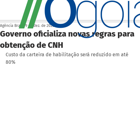
O
/
/
go
Agência Brasil
9 de dez. de 2025
Governo oficializa novas regras para
obtenção de CNH
Custo da carteira de habilitação será reduzido em até 
80%