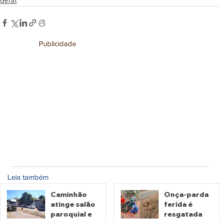
Geral
Publicidade
Leia também
Caminhão
Onça-parda
atinge salão
ferida é
paroquial e
resgatada