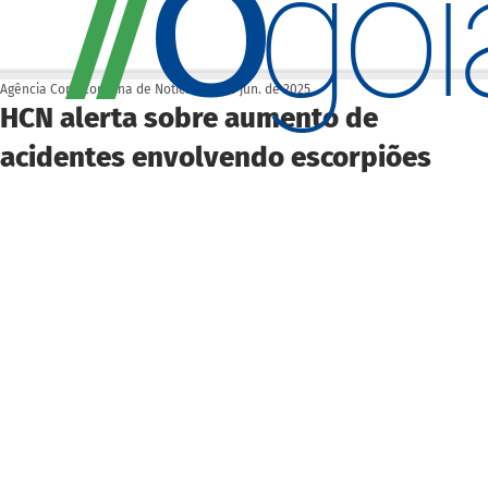
O
/
/
go
Agência Cora Coralina de Notícias
23 de jun. de 2025
HCN alerta sobre aumento de
acidentes envolvendo escorpiões