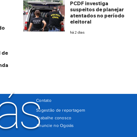
PCDF investiga
suspeitos de planejar
atentados no período
eleitoral
do
há 2 dias
 de
nda
ás
Contato
Sugestão de reportagem
Trabalhe conosco
Anuncie no Ogoiás