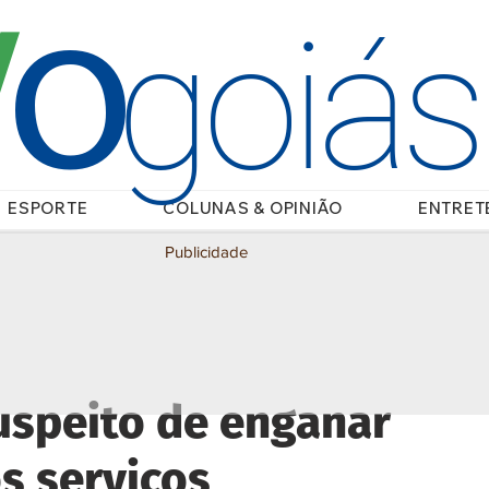
O
/
goiá
ESPORTE
COLUNAS & OPINIÃO
ENTRET
Publicidade
speito de enganar
os serviços