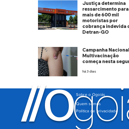
Justiça determina
ressarcimento para
mais de 600 mil
motoristas por
cobrança indevida 
Detran-GO
há 2 dias
Campanha Nacional
Multivacinação
começa nesta segu
há 3 dias
O
/
/
goi
Sobre o Ogoiás
Quem somos
Política de privacidade