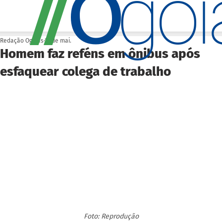
O
/
/
go
Redação Ogoiás
13 de mai.
Homem faz reféns em ônibus após
esfaquear colega de trabalho
Foto: Reprodução