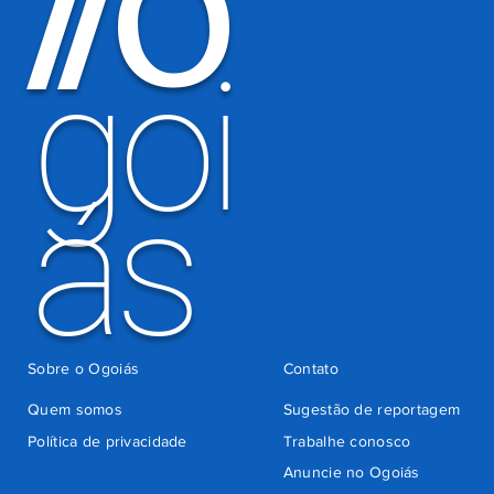
O
/
/
há 4 dias
cobrança
indevida do
goi
Detran-GO
ás
Sobre o Ogoiás
Contato
Quem somos
Sugestão de reportagem
Política de privacidade
Trabalhe conosco
Anuncie no Ogoiás