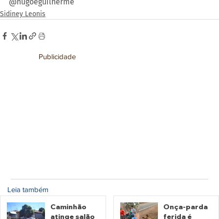
@hugoeguilherme
Sidiney Leonis
Publicidade
Leia também
Caminhão
Onça-parda
atinge salão
ferida é