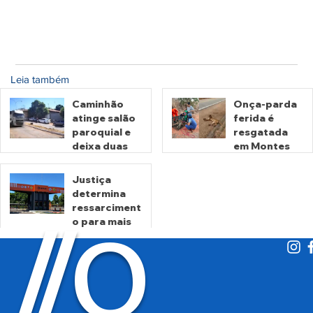
Leia também
Caminhão
Onça-parda
atinge salão
ferida é
paroquial e
resgatada
deixa duas
em Montes
pessoas
Claros de
mortas em
Goiás
Justiça
Crixás
determina
há 3 dias
há 4 dias
ressarciment
O
/
/
o para mais
de 600 mil
motoristas
por
há 6 dias
cobrança
indevida do
Detran-GO