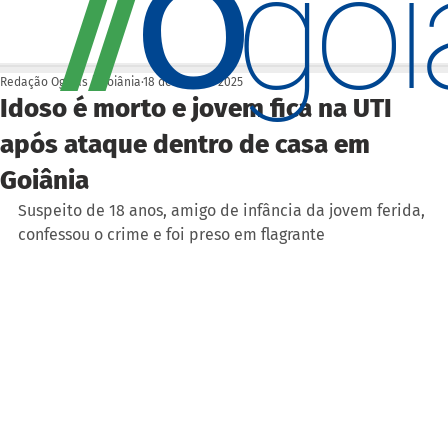
O
/
/
go
Redação Ogoiás | Goiânia
18 de nov. de 2025
Idoso é morto e jovem fica na UTI
após ataque dentro de casa em
Goiânia
Suspeito de 18 anos, amigo de infância da jovem ferida, 
confessou o crime e foi preso em flagrante