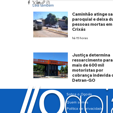
Leia também
Caminhão atinge sa
paroquial e deixa d
pessoas mortas em
Crixás
há 15 horas
Justiça determina
ressarcimento para
mais de 600 mil
motoristas por
cobrança indevida 
Detran-GO
O
/
/
goi
há 4 dias
Sobre o Ogoiás
Quem somos
Política de privacidade