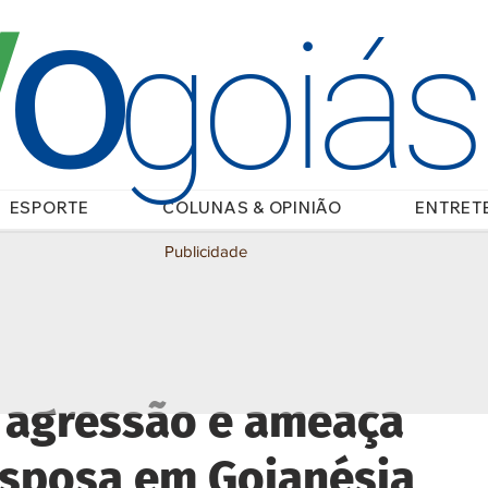
O
/
goiá
ESPORTE
COLUNAS & OPINIÃO
ENTRET
Publicidade
r agressão e ameaça
esposa em Goianésia