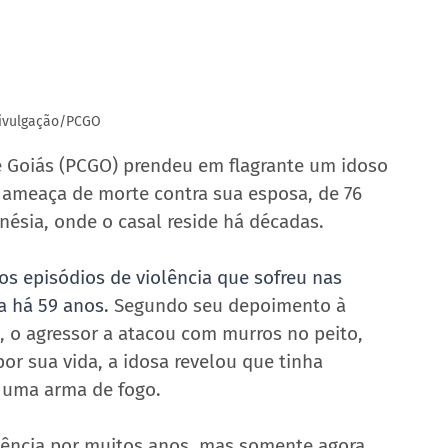
Divulgação/PCGO
 de Goiás (PCGO) prendeu em flagrante um idoso 
e ameaça de morte contra sua esposa, de 76 
nésia, onde o casal reside há décadas.
 os episódios de violência que sofreu nas 
 há 59 anos.
 Segundo seu depoimento à 
a, o agressor a atacou com murros no peito, 
r sua vida, a idosa revelou que tinha 
uma arma de fogo.
lência por muitos anos, mas somente agora, 