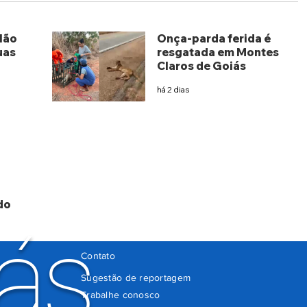
lão
Onça-parda ferida é
uas
resgatada em Montes
Claros de Goiás
há 2 dias
do
ás
Contato
Sugestão de reportagem
Trabalhe conosco