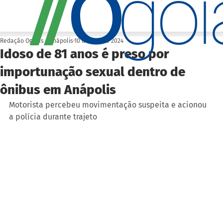
O
/
/
go
Redação Ogoiás | Anápolis
10 de dez. de 2024
Idoso de 81 anos é preso por
importunação sexual dentro de
ônibus em Anápolis
Motorista percebeu movimentação suspeita e acionou 
a polícia durante trajeto