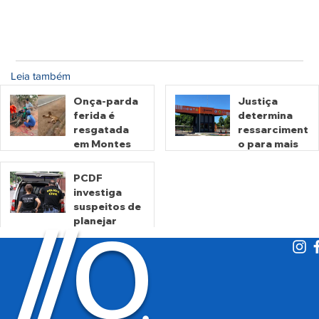
Leia também
Onça-parda
Justiça
ferida é
determina
resgatada
ressarciment
em Montes
o para mais
Claros de
de 600 mil
Goiás
motoristas
PCDF
por
investiga
há 8 horas
há 2 dias
cobrança
suspeitos de
O
indevida do
/
/
planejar
Detran-GO
atentados no
período
eleitoral
há 2 dias