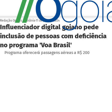
O
/
/
go
Redação Ogoiás | Goiânia
11 de jan. de 2024
Influenciador digital goiano pede
inclusão de pessoas com deficiência
no programa 'Voa Brasil'
Programa oferecerá passagens aéreas a R$ 200