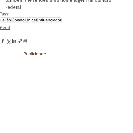
também lhe rendeu uma homenagem na Câmara 
Federal.
Tags:
Leilão
Goiano
Unicef
influenciador
Geral
Publicidade