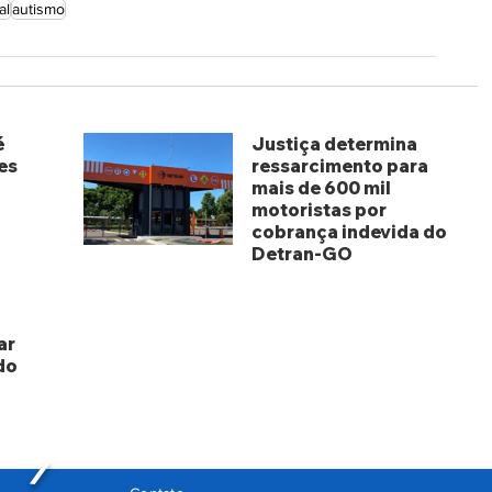
al
autismo
é
Justiça determina
es
ressarcimento para
mais de 600 mil
motoristas por
cobrança indevida do
Detran-GO
há 3 dias
ar
do