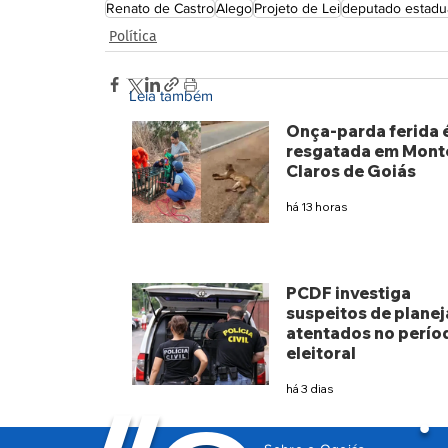
Renato de Castro
Alego
Projeto de Lei
deputado estadu
Política
Leia também
Onça-parda ferida 
resgatada em Mont
Claros de Goiás
há 13 horas
PCDF investiga
suspeitos de planej
atentados no perío
eleitoral
há 3 dias