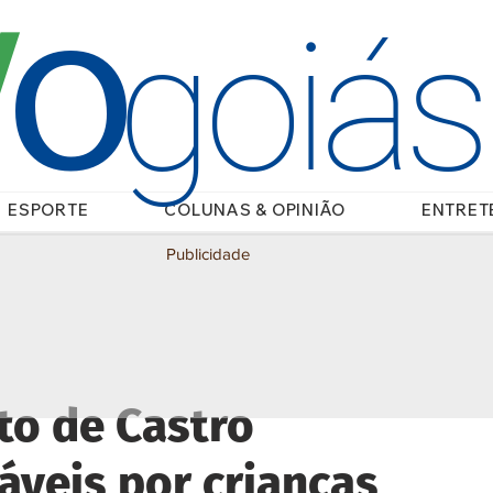
O
/
goiá
ESPORTE
COLUNAS & OPINIÃO
ENTRET
Publicidade
ato de Castro
áveis por crianças