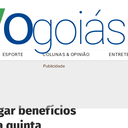
O
/
goiá
ESPORTE
COLUNAS & OPINIÃO
ENTRET
Publicidade
gar benefícios
a quinta