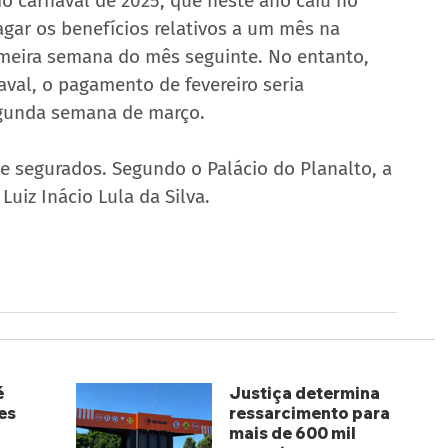
o carnaval de 2025, que neste ano caiu no 
gar os benefícios relativos a um mês na 
meira semana do mês seguinte. No entanto, 
aval, o pagamento de fevereiro seria 
egunda semana de março.
de segurados. Segundo o Palácio do Planalto, a 
uiz Inácio Lula da Silva.
é
Justiça determina
es
ressarcimento para
mais de 600 mil