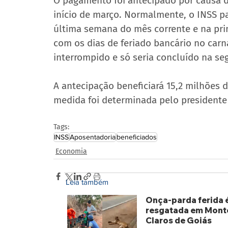
O pagamento foi antecipado por causa d
início de março. Normalmente, o INSS pa
última semana do mês corrente e na pri
com os dias de feriado bancário no carn
interrompido e só seria concluído na s
A antecipação beneficiará 15,2 milhões 
medida foi determinada pelo presidente L
Tags:
INSS
Aposentadoria
beneficiados
Economia
Leia também
Onça-parda ferida 
resgatada em Mont
Claros de Goiás