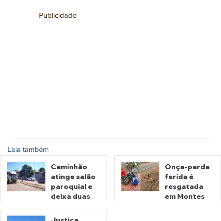
Publicidade
Leia também
Caminhão
Onça-parda
atinge salão
ferida é
paroquial e
resgatada
deixa duas
em Montes
pessoas
Claros de
mortas em
Goiás
Justiça