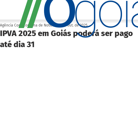
O
/
/
go
Agência Cora Coralina de Notícias
17 de out. de 2025
IPVA 2025 em Goiás poderá ser pago
até dia 31